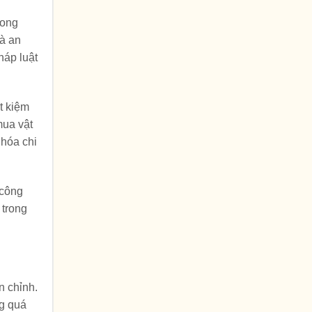
rong
và an
háp luật
t kiệm
mua vật
 hóa chi
 công
 trong
n chỉnh.
ng quá