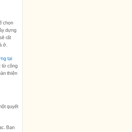
để chọn
xây dựng
sẽ rất
à ở.
ng tại
: từ công
oàn thiện
một quyết
bạc. Bạn