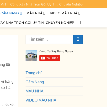
Vị Thi Công Xây Nhà Trọn Gói Uy Tín, Chuyên Nghiệp
XEM CHI TIẾT
CẨM NANG
MẪU NHÀ
VIDEO MẪU NHÀ
XÂY NHÀ TRỌN GÓI UY TÍN, CHUYÊN NGHIỆP
ng tôi
Trang chủ
 vị hàng
Cẩm Nang
 sự hài
MẪU NHÀ
VIDEO MẪU NHÀ
thiết kế,