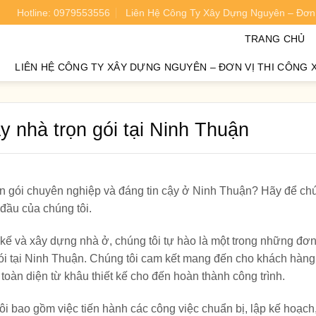
Hotline: 0979553556
Liên Hệ Công Ty Xây Dựng Nguyên – Đơn 
oán chi phí xây nhà chính xác 95%.
TRANG CHỦ
LIÊN HỆ CÔNG TY XÂY DỰNG NGUYÊN – ĐƠN VỊ THI CÔNG 
y nhà trọn gói tại Ninh Thuận
ọn gói chuyên nghiệp và đáng tin cậy ở Ninh Thuận? Hãy để chú
 đầu của chúng tôi.
 kế và xây dựng nhà ở, chúng tôi tự hào là một trong những đơn
ói tại Ninh Thuận. Chúng tôi cam kết mang đến cho khách hàng
toàn diện từ khâu thiết kế cho đến hoàn thành công trình.
i bao gồm việc tiến hành các công việc chuẩn bị, lập kế hoạch, 