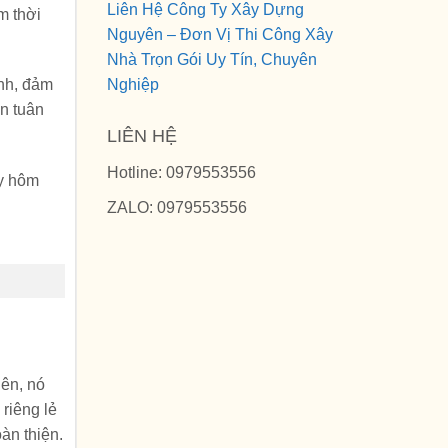
Liên Hệ Công Ty Xây Dựng
m thời
Nguyên – Đơn Vị Thi Công Xây
Nhà Trọn Gói Uy Tín, Chuyên
Nghiệp
ình, đảm
n tuân
LIÊN HỆ
Hotline: 0979553556
ay hôm
ZALO: 0979553556
iên, nó
 riêng lẻ
oàn thiện.