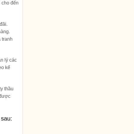
ế cho đến
đãi.
hàng.
 tranh
n lý các
eo kế
ty thầu
 được
sau: