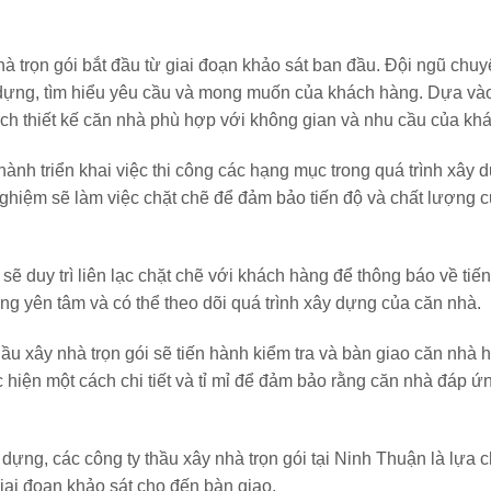
hà trọn gói bắt đầu từ giai đoạn khảo sát ban đầu. Đội ngũ chuy
y dựng, tìm hiểu yêu cầu và mong muốn của khách hàng. Dựa và
oạch thiết kế căn nhà phù hợp với không gian và nhu cầu của kh
n hành triển khai việc thi công các hạng mục trong quá trình xây
 nghiệm sẽ làm việc chặt chẽ để đảm bảo tiến độ và chất lượng 
 sẽ duy trì liên lạc chặt chẽ với khách hàng để thông báo về tiế
ng yên tâm và có thể theo dõi quá trình xây dựng của căn nhà.
hầu xây nhà trọn gói sẽ tiến hành kiểm tra và bàn giao căn nhà 
 hiện một cách chi tiết và tỉ mỉ để đảm bảo rằng căn nhà đáp ứ
 dựng, các công ty thầu xây nhà trọn gói tại Ninh Thuận là lựa c
iai đoạn khảo sát cho đến bàn giao.