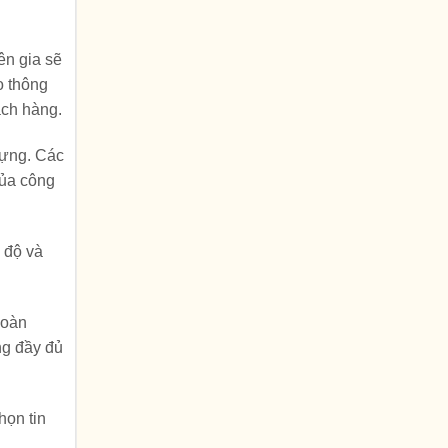
ên gia sẽ
o thông
ách hàng.
 dựng. Các
của công
n độ và
hoàn
ng đầy đủ
họn tin