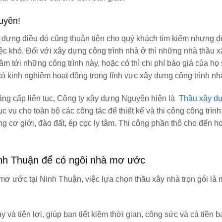
uyên!
ây dựng điều đó cũng thuận tiện cho quý khách tìm kiếm nhưng 
iệc khó. Đối với xây dựng công trình nhà ở thì những nhà thầu 
âm tới những công trình này, hoặc có thì chi phí báo giá của họ 
 kinh nghiệm hoạt động trong lĩnh vực xây dựng công trình nh
nâng cấp liên tục, Công ty xây dựng Nguyên hiện là
Thầu xây dự
c vụ cho toàn bộ các công tác để thiết kế và thi công công trình
ông cơ giới, đào đất, ép cọc ly tâm. Thi công phần thô cho đến h
Ninh Thuận để có ngôi nhà mơ ước
 ước tại Ninh Thuận, việc lựa chọn thầu xây nhà trọn gói là 
y và tiện lợi, giúp bạn tiết kiệm thời gian, công sức và cả tiền 