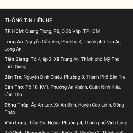
THÔNG TIN LIÊN HỆ
TP. HCM:
Quang Trung, P.8, Q.Gò Vấp, TP.HCM
Long An:
Nguyễn Cửu Vân, Phường 4, Thành phố Tân An,
Long An
Tiền Giang:
Tổ 4, ấp 2, Xã Trung An, Thành phố Mỹ Tho,
Tiền Giang
Bến Tre:
Nguyễn Đình Chiểu, Phường 8, Thành Phố Bến Tre
Cần Thơ:
Tổ 18, KV1, Phường An Khánh, Quận Ninh Kiều,
Cần Thơ
Đồng Tháp:
Ấp An Lạc, Xã An Bình, Huyện Cao Lãnh, Đồng
Tháp
Vĩnh Long:
Trần Đại Nghĩa, Phường 4, Thành phố Vĩnh Long
Trà Vinh:
Phạm Hồng Thái, Khóm 3, Phường 2, Thành phố