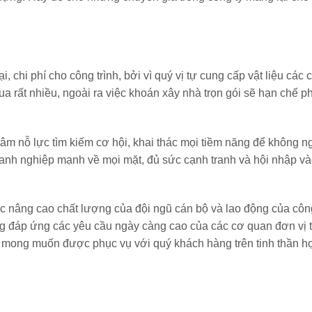
lại, chi phí cho công trình, bởi vì quý vị tự cung cấp vật liệu các
ua rất nhiều, ngoài ra việc khoán
xây nhà trọn gói
sẽ hạn chế ph
 tâm nỗ lực tìm kiếm cơ hội, khai thác mọi tiềm năng để không 
doanh nghiệp mạnh về mọi mặt, đủ sức cạnh tranh và hội nhập v
c nâng cao chất lượng của đội ngũ cán bộ và lao động của công
ng đáp ứng các yêu cầu ngày càng cao của các cơ quan đơn vị 
 mong muốn được phục vụ với quý khách hàng trên tinh thần hợ