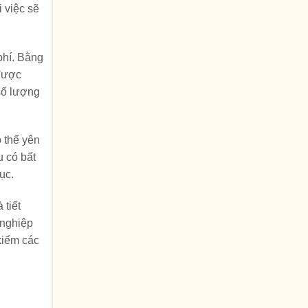
i việc sẽ
 phí. Bằng
 được
số lượng
ó thể yên
u có bất
ục.
 tiết
 nghiệp
kiếm các