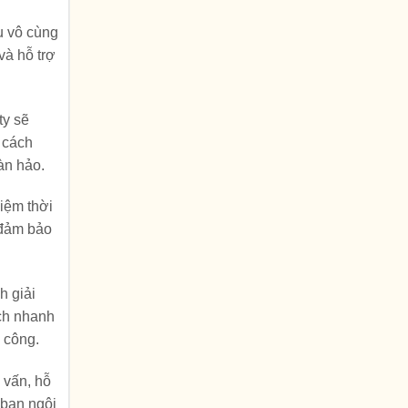
u vô cùng
và hỗ trợ
ty sẽ
 cách
àn hảo.
kiệm thời
ẽ đảm bảo
h giải
ách nhanh
i công.
 vấn, hỗ
 bạn ngôi