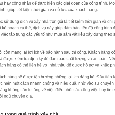
ầu hay công nhân để thực hiện các giai đoạn của công trình. Mọ
h, giúp tiết kiệm thời gian và nỗ lực của khách hàng.
c sử dụng dịch vụ xây nhà trọn gói là tiết kiệm thời gian và chi
ột kế hoạch cụ thể, dịch vụ này giúp đảm bảo tiến độ công trình
 việc tập trung các yếu tố như mua sắm vật liệu xây dựng theo 
ói còn mang lại lợi ích về bảo hành sau thi công. Khách hàng c
à được kiểm tra định kỳ để đảm bảo chất lượng và an toàn. Nế
ách hàng có thể liên hệ với nhà thầu để được hỗ trợ và khắc ph
ách hàng sẽ được tận hưởng những lợi ích đáng kể. Đầu tiên là
hực hiện một cách nhanh chóng và hiệu quả, nhờ vào sự chuyên
àng không cần lo lắng về việc điều phối các công việc hay tìm 
đội ngũ chuyên gia.
g trong quá trình xây nhà