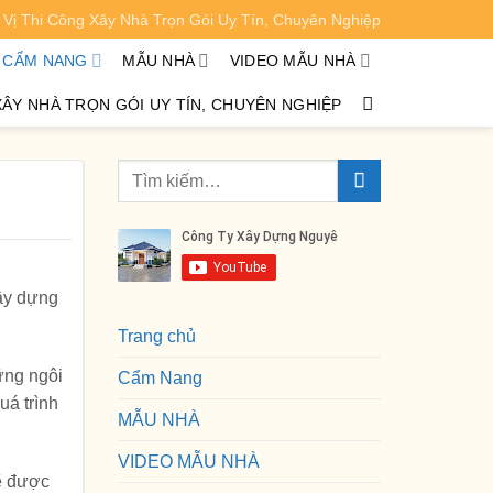
Vị Thi Công Xây Nhà Trọn Gói Uy Tín, Chuyên Nghiệp
XEM CHI TIẾT
CẨM NANG
MẪU NHÀ
VIDEO MẪU NHÀ
XÂY NHÀ TRỌN GÓI UY TÍN, CHUYÊN NGHIỆP
xây dựng
Trang chủ
ững ngôi
Cẩm Nang
uá trình
MẪU NHÀ
VIDEO MẪU NHÀ
sẽ được