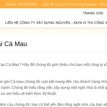
Hotline: 0979553556
Liên Hệ Công Ty Xây Dựng Nguyên – Đơn 
oán chi phí xây nhà chính xác 95%.
TRANG CHỦ
LIÊN HỆ CÔNG TY XÂY DỰNG NGUYÊN – ĐƠN VỊ THI CÔNG 
tại Cà Mau
 tại Cà Mau? Hãy để chúng tôi giới thiệu cho bạn một công ty 
 trọn gói Cà mau chúng tôi cam kết mang đến cho khách hàng nh
o hành. Chúng tôi hiểu rằng việc xây dựng một ngôi nhà là một q
sự am hiểu về kiến thức kỹ thuật.
hiệm của chúng tôi, bạn có thể yên tâm rằng ngôi nhà của bạn 