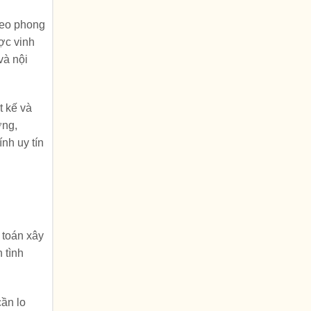
heo phong
ợc vinh
và nội
t kế và
ởng,
nh uy tín
 toán xây
 tình
cần lo