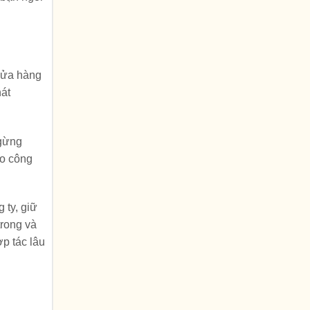
 cửa hàng
át
ngừng
ào công
 ty, giữ
trong và
p tác lâu