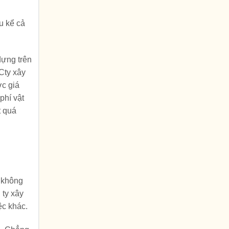
u kể cả
dựng trên
 Cty xây
ợc giá
phí vật
t quá
u không
 ty xây
ệc khác.