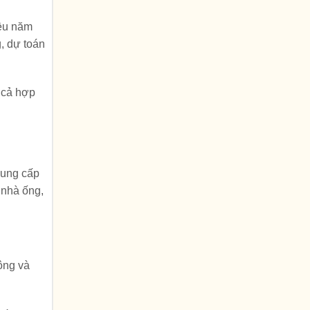
iều năm
g, dự toán
á cả hợp
cung cấp
 nhà ống,
công và