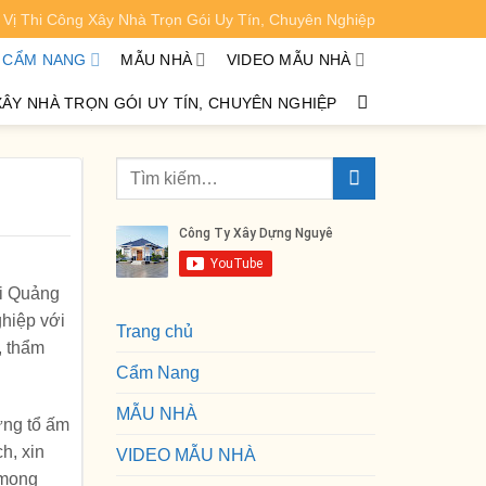
Vị Thi Công Xây Nhà Trọn Gói Uy Tín, Chuyên Nghiệp
XEM CHI TIẾT
CẨM NANG
MẪU NHÀ
VIDEO MẪU NHÀ
XÂY NHÀ TRỌN GÓI UY TÍN, CHUYÊN NGHIỆP
ại Quảng
ghiệp với
Trang chủ
, thẩm
Cẩm Nang
MẪU NHÀ
ựng tổ ấm
h, xin
VIDEO MẪU NHÀ
 mong