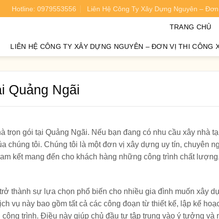
Hotline: 0979553556
Liên Hệ Công Ty Xây Dựng Nguyên – Đơn 
oán chi phí xây nhà chính xác 95%.
TRANG CHỦ
LIÊN HỆ CÔNG TY XÂY DỰNG NGUYÊN – ĐƠN VỊ THI CÔNG 
tại Quảng Ngãi
à trọn gói
tại
Quảng Ngãi.
Nếu bạn đang có nhu cầu xây nhà t
ủa chúng tôi. Chúng tôi là một đơn vị xây dựng uy tín, chuyên n
cam kết mang đến cho khách hàng những công trình chất lượng
 trở thành sự lựa chọn phổ biến cho nhiều gia đình muốn xây d
ch vụ này bao gồm tất cả các công đoạn từ thiết kế, lập kế hoạc
 công trình. Điều này giúp chủ đầu tư tập trung vào ý tưởng và