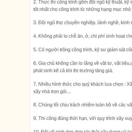
2. Thực thi công trình gồm đội ngũ kỹ thuật, kỹ
tốt nhất cho công trình từ những hạng mục nhỏ 
3. Đội ngũ thợ chuyên nghiệp, lành nghề, kinh
4. Không phải lo chỗ ăn, ở, chi phí sinh hoạt c
5. Có người trông công trình, kỹ sư giám sát cô
6. Gia chủ không cần lo lắng về vật tư, vật liệu
phát sinh kể cả khi thị trường tăng giá.
7. Nhiều hình thức cho quý khách lựa chọn : Xây
xây nhà trọn gói…
8. Chúng tôi chịu trách nhiệm toàn bộ về các vấ
9. Thi công đúng thời hạn, với quy trình xây xu
10. Đội vệ sinh dọn dẹp rác thải xây dựng và la