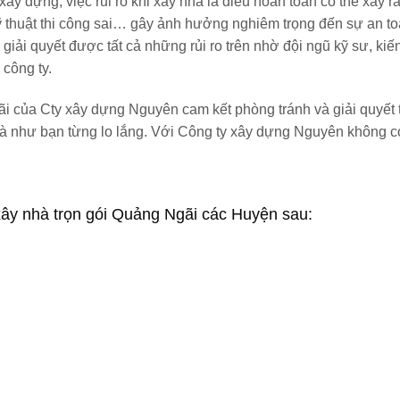
y dựng, việc rủi ro khi xây nhà là điều hoàn toàn có thể xảy r
ỹ thuật thi công sai… gây ảnh hưởng nghiêm trọng đến sự an t
 giải quyết được tất cả những rủi ro trên nhờ đội ngũ kỹ sư, kiế
công ty.
gãi của Cty xây dựng Nguyên cam kết phòng tránh và giải quyết 
 nhà như bạn từng lo lắng. Với Công ty xây dựng Nguyên không c
ây nhà trọn gói Quảng Ngãi các Huyện sau: