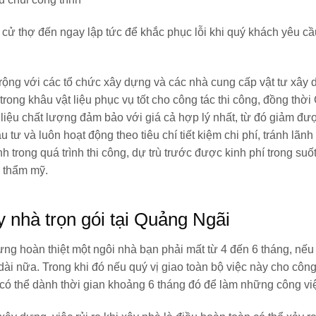
y cử thợ đến ngay lập tức để khắc phục lỗi khi quý khách yêu cầ
ộng với các tổ chức xây dựng và các nhà cung cấp vật tư xây 
trong khâu vật liệu phục vụ tốt cho công tác thi công, đồng thời
ệu chất lượng đảm bảo với giá cả hợp lý nhất, từ đó giảm đư
 tư và luôn hoạt động theo tiêu chí tiết kiệm chi phí, tránh lãnh 
inh trong quá trình thi công, dự trù trước được kinh phí trong suố
 thẩm mỹ.
 nhà trọn gói tại Quảng Ngãi
ựng hoàn thiệt một ngôi nhà bạn phải mất từ 4 đến 6 tháng, nế
dài nữa. Trong khi đó nếu quý vị giao toàn bộ việc này cho công
 có thể dành thời gian khoảng 6 tháng đó để làm những công vi