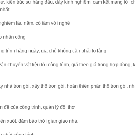
 sư, kiến trúc sư hàng đầu, dày kinh nghiệm, cam kết mang tới c
nhất.
 nghiệm lâu năm, có tâm với nghề
ho nhân công
ng trình hàng ngày, gia chủ không cần phải lo lắng
,vận chuyển vật liệu tới công trình, giá theo giá trong hợp đồng,
 nhà trọn gói, xây thô trọn gói, hoàn thiện phần thô trọn gói, n
n đề của công trình, quản lý đội thợ
yên xuốt, đảm bảo thời gian giao nhà.
u chùi công trình