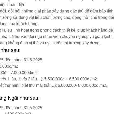
hiệm toàn diện.
t đới, đòi hỏi những giải pháp xây dựng đặc thù để đảm bảo tín
thường sử dụng vật liệu chất lượng cao, đồng thời chú trọng đế
 dạng của khách hàng.
 lại sự linh hoạt trong phong cách thiết kế, giúp khách hàng dễ
 nhân. Nhờ vào đội ngũ nhân viên chuyên nghiệp và giàu kinh 
àng khẳng định vị thế và uy tín trên thị trường xây dựng.
 như sau:
25 đến tháng 31-5-2025
00.000đ/m2
0.00đ – 7.000.000đ/m2
trệt 1 lầu, 1 trệt 2 lầu…): 5.500.000đ – 6.500.000đ /m2
biệt thự mini, biệt thự mái thái…): 6.000.000- 8.000.000đ /m2.
ảng Ngãi như sau:
25 đến tháng 31-5-2025