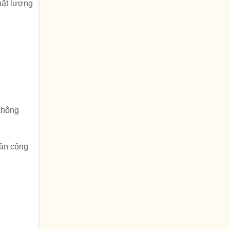
hất lượng
 không
hân công