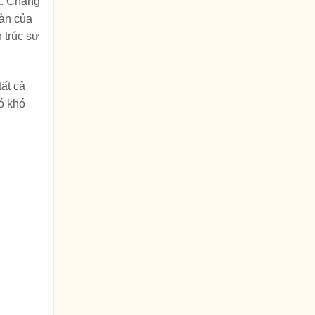
a. Chẳng
oàn của
n trúc sư
tất cả
ó khó