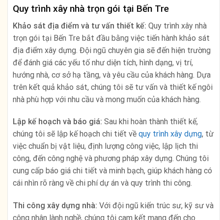
Quy trình xây nhà trọn gói tại Bến Tre
Khảo sát địa điểm và tư vấn thiết kế:
Quy trình xây nhà
trọn gói tại Bến Tre bắt đầu bằng việc tiến hành khảo sát
địa điểm xây dựng. Đội ngũ chuyên gia sẽ đến hiện trường
để đánh giá các yếu tố như diện tích, hình dạng, vị trí,
hướng nhà, cơ sở hạ tầng, và yêu cầu của khách hàng. Dựa
trên kết quả khảo sát, chúng tôi sẽ tư vấn và thiết kế ngôi
nhà phù hợp với nhu cầu và mong muốn của khách hàng.
Lập kế hoạch và báo giá:
Sau khi hoàn thành thiết kế,
chúng tôi sẽ lập kế hoạch chi tiết về
quy trình xây dựng
, từ
việc chuẩn bị vật liệu, định lượng công việc, lập lịch thi
công, đến công nghệ và phương pháp xây dựng. Chúng tôi
cung cấp báo giá chi tiết và minh bạch, giúp khách hàng có
cái nhìn rõ ràng về chi phí dự án và quy trình thi công.
Thi công xây dựng nhà:
Với đội ngũ kiến trúc sư, kỹ sư và
công nhân lành nghề, chúng tôi cam kết mang đến cho