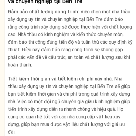
và chuyên nghiệp tại Bến Tre
Đảm bảo chất lượng công trình:
Việc chọn một nhà thầu
xây dựng uy tín và chuyên nghiệp tại Bến Tre đảm bảo
rằng công trình xây dựng sẽ được thực hiện với chất lượng
cao. Nhà thầu có kinh nghiệm và kiến thức chuyên môn,
đảm bảo thi công đúng tiến độ và tuân thủ các quy định kỹ
thuật. Điều này đảm bảo rằng công trình sẽ không gặp
phải các vấn đề về cấu trúc, an toàn và chất lượng sau khi
hoàn thành.
Tiết kiệm thời gian và tiết kiệm chi phí xây nhà:
Nhà
thầu xây dựng uy tín và chuyên nghiệp tại Bến Tre sẽ giúp
bạn tiết kiệm thời gian và chi phí trong quá trình xây dựng
nhà. Việc có một đội ngũ chuyên gia giàu kinh nghiệm giúp
tiến trình xây dựng diễn ra nhanh chóng và hiệu quả. Họ
cũng có quan hệ tốt với các nhà cung cấp vật liệu xây
dựng, giúp bạn mua được vật liệu chất lượng với giá ưu
đãi.