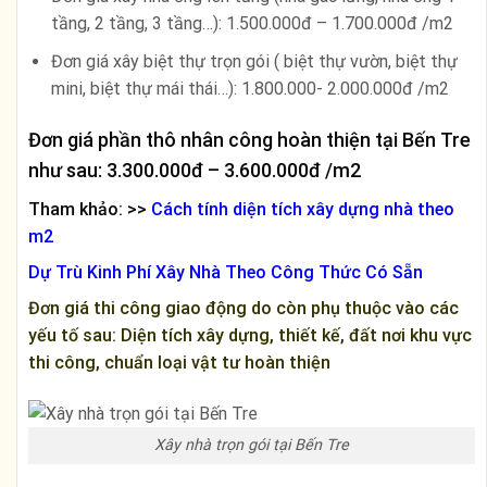
tầng, 2 tầng, 3 tầng…): 1.500.000đ – 1.700.000đ /m2
Đơn giá xây biệt thự trọn gói ( biệt thự vườn, biệt thự
mini, biệt thự mái thái…): 1.800.000- 2.000.000đ /m2
Đơn giá phần thô nhân công hoàn thiện tại Bến Tre
như sau: 3.300.000đ – 3.600.000đ /m2
Tham khảo: >>
Cách tính diện tích xây dựng nhà theo
m2
Dự Trù Kinh Phí Xây Nhà Theo Công Thức Có Sẵn
Đơn giá thi công giao động do còn phụ thuộc vào các
yếu tố sau: Diện tích xây dựng, thiết kế, đất nơi khu vực
thi công, chuẩn loại vật tư hoàn thiện
Xây nhà trọn gói tại Bến Tre