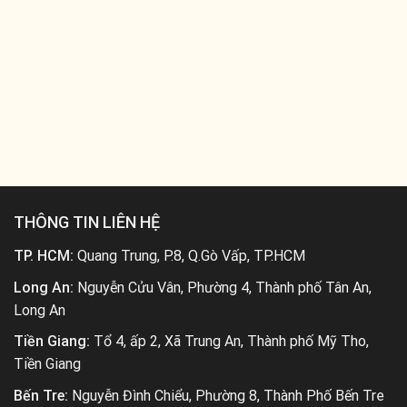
THÔNG TIN LIÊN HỆ
TP. HCM:
Quang Trung, P.8, Q.Gò Vấp, TP.HCM
Long An:
Nguyễn Cửu Vân, Phường 4, Thành phố Tân An,
Long An
Tiền Giang:
Tổ 4, ấp 2, Xã Trung An, Thành phố Mỹ Tho,
Tiền Giang
Bến Tre:
Nguyễn Đình Chiểu, Phường 8, Thành Phố Bến Tre