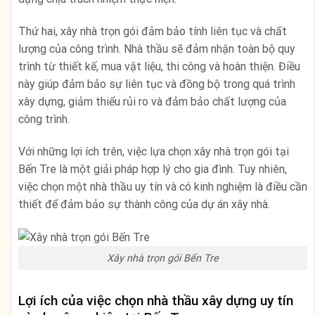
Thứ hai, xây nhà trọn gói đảm bảo tính liên tục và chất
lượng của công trình. Nhà thầu sẽ đảm nhận toàn bộ quy
trình từ thiết kế, mua vật liệu, thi công và hoàn thiện. Điều
này giúp đảm bảo sự liên tục và đồng bộ trong quá trình
xây dựng, giảm thiểu rủi ro và đảm bảo chất lượng của
công trình.
Với những lợi ích trên, việc lựa chọn xây nhà trọn gói tại
Bến Tre là một giải pháp hợp lý cho gia đình. Tuy nhiên,
việc chọn một nhà thầu uy tín và có kinh nghiệm là điều cần
thiết để đảm bảo sự thành công của dự án xây nhà.
Xây nhà trọn gói Bến Tre
Lợi ích của việc chọn nhà thầu xây dựng uy tín