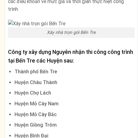
các điều khoản về mức giá và thời gian thực hiện công
trình.
Xây nhà trọn gói Bến Tre
Công ty xây dựng Nguyên nhận thi công công trình
tại Bến Tre các Huyện sau:
Thành phố Bến Tre
Huyện Châu Thành
Huyện Chợ Lách
Huyện Mỏ Cày Nam
Huyện Mỏ Cày Bắc
Huyện Giồng Trôm
Huyện Bình Đại