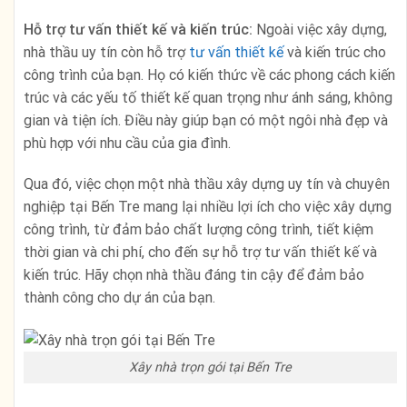
Hỗ trợ tư vấn thiết kế và kiến trúc:
Ngoài việc xây dựng,
nhà thầu uy tín còn hỗ trợ
tư vấn thiết kế
và kiến trúc cho
công trình của bạn. Họ có kiến thức về các phong cách kiến
trúc và các yếu tố thiết kế quan trọng như ánh sáng, không
gian và tiện ích. Điều này giúp bạn có một ngôi nhà đẹp và
phù hợp với nhu cầu của gia đình.
Qua đó, việc chọn một nhà thầu xây dựng uy tín và chuyên
nghiệp tại Bến Tre mang lại nhiều lợi ích cho việc xây dựng
công trình, từ đảm bảo chất lượng công trình, tiết kiệm
thời gian và chi phí, cho đến sự hỗ trợ tư vấn thiết kế và
kiến trúc. Hãy chọn nhà thầu đáng tin cậy để đảm bảo
thành công cho dự án của bạn.
Xây nhà trọn gói tại Bến Tre