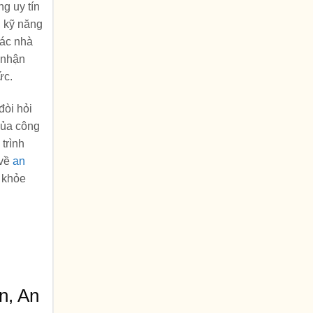
g uy tín
, kỹ năng
các nhà
 nhận
ức.
đòi hỏi
của công
trình
 về
an
 khỏe
n, An