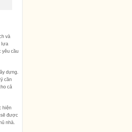
ch và
 lựa
c yêu cầu
xây dựng.
lý cần
cho cả
c hiện
, sẽ được
hủ nhà.