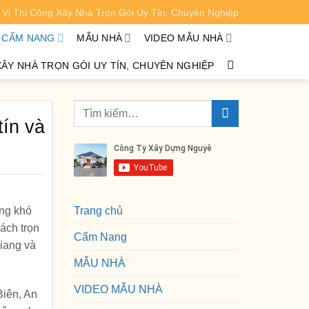
Vị Thi Công Xây Nhà Trọn Gói Uy Tín, Chuyên Nghiệp
XEM CHI TIẾT
CẨM NANG
MẪU NHÀ
VIDEO MẪU NHÀ
XÂY NHÀ TRỌN GÓI UY TÍN, CHUYÊN NGHIỆP
tín và
ững khó
Trang chủ
ách trọn
Cẩm Nang
Giang và
MẪU NHÀ
VIDEO MẪU NHÀ
Biên, An