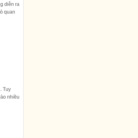
g diễn ra
rò quan
. Tuy
vào nhiều