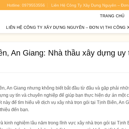
Hotline: 0979553556
Liên Hệ Công Ty Xây Dựng Nguyên – Đơn 
oán chi phí xây nhà chính xác 95%.
TRANG CHỦ
LIÊN HỆ CÔNG TY XÂY DỰNG NGUYÊN – ĐƠN VỊ THI CÔNG 
iên, An Giang: Nhà thầu xây dựng uy 
Biên, An Giang nhưng không biết bắt đầu từ đâu và gặp phải nh
ựng uy tín và chuyên nghiệp để giúp bạn thực hiện dự án một c
ết này để tìm hiểu về dịch vụ xây nhà trọn gói tại Tịnh Biên, An 
thiệu đến bạn.
à kinh nghiệm lâu năm trong lĩnh vực xây nhà trọn gói tại Tịnh 