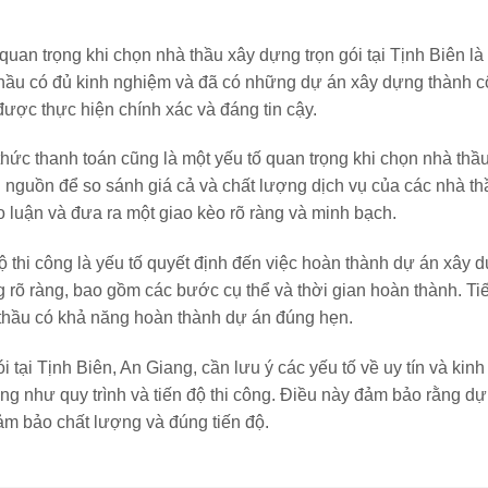
quan trọng khi chọn nhà thầu xây dựng trọn gói tại Tịnh Biên là 
hầu có đủ kinh nghiệm và đã có những dự án xây dựng thành c
ược thực hiện chính xác và đáng tin cậy.
thức thanh toán cũng là một yếu tố quan trọng khi chọn nhà thầ
u nguồn để so sánh giá cả và chất lượng dịch vụ của các nhà t
 luận và đưa ra một giao kèo rõ ràng và minh bạch.
độ thi công là yếu tố quyết định đến việc hoàn thành dự án xây 
g rõ ràng, bao gồm các bước cụ thể và thời gian hoàn thành. Tiế
thầu có khả năng hoàn thành dự án đúng hẹn.
 tại Tịnh Biên, An Giang, cần lưu ý các yếu tố về uy tín và kin
ũng như quy trình và tiến độ thi công. Điều này đảm bảo rằng dự
ảm bảo chất lượng và đúng tiến độ.