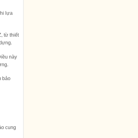
hi lựa
 từ thiết
 dựng.
Điều này
ựng.
m bảo
bảo cung