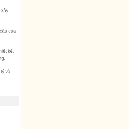
 xây
 cầu của
iết kế,
ng.
 lý và