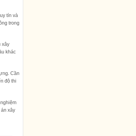
uy tín và
ông trong
u xây
hầu khác
dựng. Cần
n độ thi
h nghiệm
 án xây