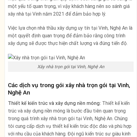
một yếu tố quan trọng, vì vậy khách hàng nên so sánh giá
xây nhà tại Vinh năm 2021 để đảm bảo hợp lý.
Việc lựa chọn nhà thầu xây dựng uy tín tại Vinh, Nghệ An là
một quyết định quan trọng để đảm bảo rằng công trình
xây dựng sẽ được thực hiện chất lượng và đúng tiến độ.
Xây nhà trọn gói tại Vinh, Nghệ An
Các dịch vụ trong gói xây nhà trọn gói tại Vinh,
Nghệ An
Thiết kế kiến trúc và xây dựng nền móng:
Thiết kế kiến
trúc và xây dựng nền móng là bước đầu tiên quan trọng
trong quá trình xây nhà trọn gói tại Vinh, Nghệ An. Chúng
tôi cung cấp dịch vụ thiết kế kiến trúc độc đáo và phù hợp
với nhu cầu của khách hàng. Đội ngũ kiến trúc sư giàu kinh