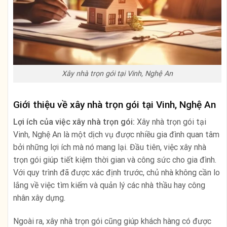
Xây nhà trọn gói tại Vinh, Nghệ An
Giới thiệu về xây nhà trọn gói tại Vinh, Nghệ An
Lợi ích của việc xây nhà trọn gói:
Xây nhà trọn gói tại
Vinh, Nghệ An là một dịch vụ được nhiều gia đình quan tâm
bởi những lợi ích mà nó mang lại. Đầu tiên, việc xây nhà
trọn gói giúp tiết kiệm thời gian và công sức cho gia đình.
Với quy trình đã được xác định trước, chủ nhà không cần lo
lắng về việc tìm kiếm và quản lý các nhà thầu hay công
nhân xây dựng.
Ngoài ra, xây nhà trọn gói cũng giúp khách hàng có được