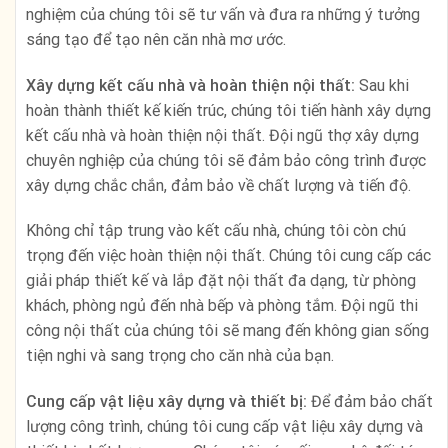
nghiệm của chúng tôi sẽ tư vấn và đưa ra những ý tưởng
sáng tạo để tạo nên căn nhà mơ ước.
Xây dựng kết cấu nhà và hoàn thiện nội thất:
Sau khi
hoàn thành thiết kế kiến trúc, chúng tôi tiến hành xây dựng
kết cấu nhà và hoàn thiện nội thất. Đội ngũ thợ xây dựng
chuyên nghiệp của chúng tôi sẽ đảm bảo công trình được
xây dựng chắc chắn, đảm bảo về chất lượng và tiến độ.
Không chỉ tập trung vào kết cấu nhà, chúng tôi còn chú
trọng đến việc hoàn thiện nội thất. Chúng tôi cung cấp các
giải pháp thiết kế và lắp đặt nội thất đa dạng, từ phòng
khách, phòng ngủ đến nhà bếp và phòng tắm. Đội ngũ thi
công nội thất của chúng tôi sẽ mang đến không gian sống
tiện nghi và sang trọng cho căn nhà của bạn.
Cung cấp vật liệu xây dựng và thiết bị:
Để đảm bảo chất
lượng công trình, chúng tôi cung cấp vật liệu xây dựng và