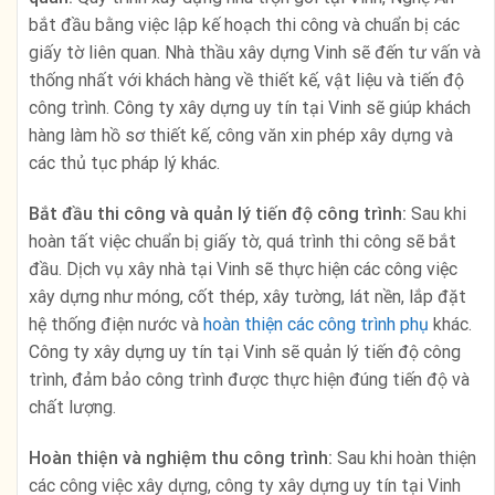
bắt đầu bằng việc lập kế hoạch thi công và chuẩn bị các
giấy tờ liên quan. Nhà thầu xây dựng Vinh sẽ đến tư vấn và
thống nhất với khách hàng về thiết kế, vật liệu và tiến độ
công trình. Công ty xây dựng uy tín tại Vinh sẽ giúp khách
hàng làm hồ sơ thiết kế, công văn xin phép xây dựng và
các thủ tục pháp lý khác.
Bắt đầu thi công và quản lý tiến độ công trình:
Sau khi
hoàn tất việc chuẩn bị giấy tờ, quá trình thi công sẽ bắt
đầu. Dịch vụ xây nhà tại Vinh sẽ thực hiện các công việc
xây dựng như móng, cốt thép, xây tường, lát nền, lắp đặt
hệ thống điện nước và
hoàn thiện các công trình phụ
khác.
Công ty xây dựng uy tín tại Vinh sẽ quản lý tiến độ công
trình, đảm bảo công trình được thực hiện đúng tiến độ và
chất lượng.
Hoàn thiện và nghiệm thu công trình:
Sau khi hoàn thiện
các công việc xây dựng, công ty xây dựng uy tín tại Vinh