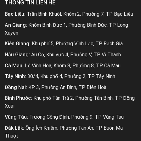
THÔNG TIN LIÊN HỆ
Bạc Liêu:
Trần Bỉnh Khuôl, Khóm 2, Phường 7, TP Bạc Liêu
An Giang:
Khóm Bình Đức 1, Phường Bình Đức, TP Long
Xuyên
Kiên Giang:
Khu phố 5, Phường Vĩnh Lạc, TP Rạch Giá
Hậu Giang:
Âu Cơ, Khu vực 4, Phường V, TP Vị Thanh
Cà Mau:
Lê Vĩnh Hòa, Khóm 8, Phường 8, TP Cà Mau
Tây Ninh:
30/4, Khu phố 4, Phường 2, TP Tây Ninh
Đồng Nai:
KP 3, Phường An Bình, TP Biên Hoà
Bình Phước:
Khu phố Tân Trà 2, Phường Tân Bình, TP Đồng
Xoài
Vũng Tàu:
Trương Công Định, Phường 9, TP Vũng Tàu
Đắk Lắk:
Ông Ích Khiêm, Phường Tân An, TP Buôn Ma
Thuột