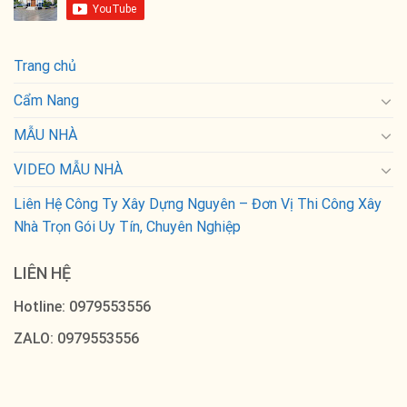
Trang chủ
Cẩm Nang
MẪU NHÀ
VIDEO MẪU NHÀ
Liên Hệ Công Ty Xây Dựng Nguyên – Đơn Vị Thi Công Xây
Nhà Trọn Gói Uy Tín, Chuyên Nghiệp
LIÊN HỆ
Hotline: 0979553556
ZALO: 0979553556