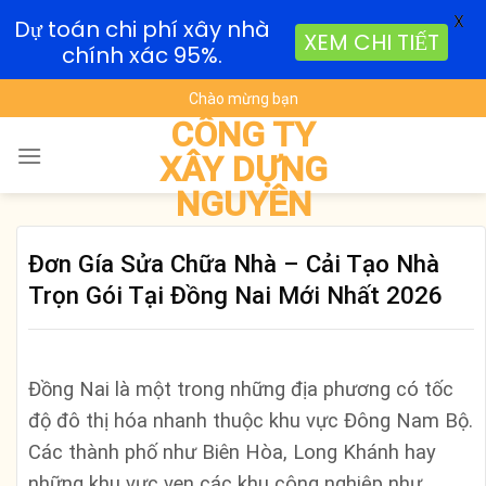
X
Dự toán chi phí xây nhà
XEM CHI TIẾT
chính xác 95%.
Skip
Chào mừng bạn
to
CÔNG TY
content
XÂY DỰNG
NGUYÊN
Đơn Gía Sửa Chữa Nhà – Cải Tạo Nhà
Trọn Gói Tại Đồng Nai Mới Nhất 2026
Đồng Nai là một trong những địa phương có tốc
độ đô thị hóa nhanh thuộc khu vực Đông Nam Bộ.
Các thành phố như Biên Hòa, Long Khánh hay
những khu vực ven các khu công nghiệp như