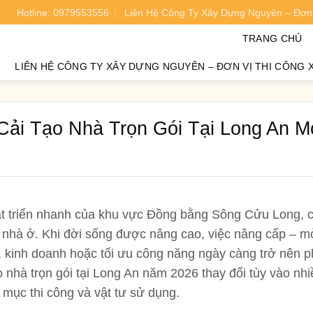
Hotline: 0979553556
Liên Hệ Công Ty Xây Dựng Nguyên – Đơn 
oán chi phí xây nhà chính xác 95%.
TRANG CHỦ
LIÊN HỆ CÔNG TY XÂY DỰNG NGUYÊN – ĐƠN VỊ THI CÔNG 
ải Tạo Nhà Trọn Gói Tại Long An M
át triển nhanh của khu vực Đồng bằng Sông Cửu Long, 
o nhà ở. Khi đời sống được nâng cao, việc nâng cấp – m
, kinh doanh hoặc tối ưu công năng ngày càng trở nên p
o nhà trọn gói tại Long An năm 2026
thay đổi tùy vào nh
 mục thi công và vật tư sử dụng.