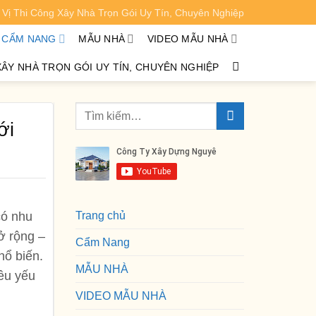
Vị Thi Công Xây Nhà Trọn Gói Uy Tín, Chuyên Nghiệp
XEM CHI TIẾT
CẨM NANG
MẪU NHÀ
VIDEO MẪU NHÀ
XÂY NHÀ TRỌN GÓI UY TÍN, CHUYÊN NGHIỆP
ới
có nhu
Trang chủ
ở rộng –
Cẩm Nang
hổ biến.
MẪU NHÀ
iều yếu
VIDEO MẪU NHÀ