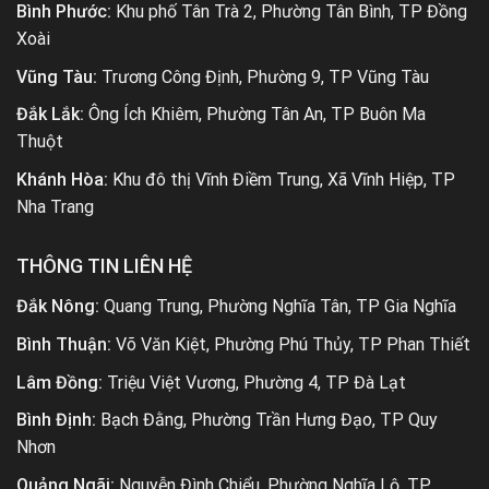
Bình Phước:
Khu phố Tân Trà 2, Phường Tân Bình, TP Đồng
Xoài
Vũng Tàu:
Trương Công Định, Phường 9, TP Vũng Tàu
Đắk Lắk:
Ông Ích Khiêm, Phường Tân An, TP Buôn Ma
Thuột
Khánh Hòa:
Khu đô thị Vĩnh Điềm Trung, Xã Vĩnh Hiệp, TP
Nha Trang
THÔNG TIN LIÊN HỆ
Đắk Nông:
Quang Trung, Phường Nghĩa Tân, TP Gia Nghĩa
Bình Thuận:
Võ Văn Kiệt, Phường Phú Thủy, TP Phan Thiết
Lâm Đồng:
Triệu Việt Vương, Phường 4, TP Đà Lạt
Bình Định:
Bạch Đằng, Phường Trần Hưng Đạo, TP Quy
Nhơn
Quảng Ngãi:
Nguyễn Đình Chiểu, Phường Nghĩa Lộ, TP