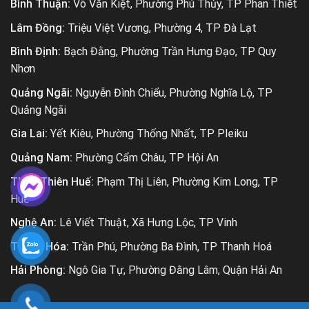
Bình Thuận:
Võ Văn Kiệt, Phường Phú Thủy, TP Phan Thiết
Lâm Đồng:
Triệu Việt Vương, Phường 4, TP Đà Lạt
Bình Định:
Bạch Đằng, Phường Trần Hưng Đạo, TP Quy
Nhơn
Quảng Ngãi:
Nguyễn Đình Chiểu, Phường Nghĩa Lộ, TP
Quảng Ngãi
Gia Lai:
Yết Kiêu, Phường Thống Nhất, TP Pleiku
Quảng Nam:
Phường Cẩm Châu, TP Hội An
Thừa Thiên Huế:
Phạm Thị Liên, Phường Kim Long, TP
Huế
Nghệ An:
Lê Viết Thuật, Xã Hưng Lộc, TP Vinh
Thanh Hóa:
Trần Phú, Phường Ba Đình, TP Thanh Hoá
Hải Phòng:
Ngô Gia Tự, Phường Đằng Lâm, Quận Hải An